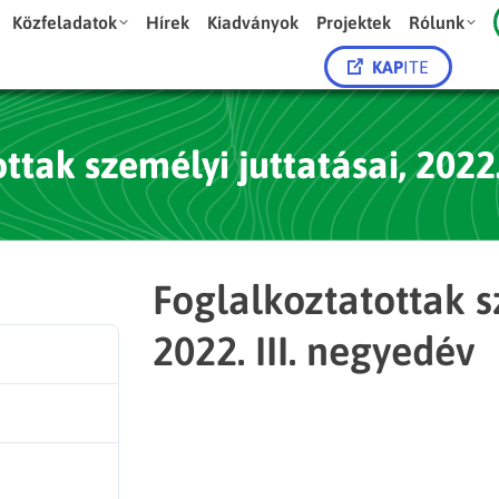
Közfeladatok
Hírek
Kiadványok
Projektek
Rólunk
KAP
ITE
ttak személyi juttatásai, 2022.
Foglalkoztatottak s
2022. III. negyedév
66
56.32 KB
1