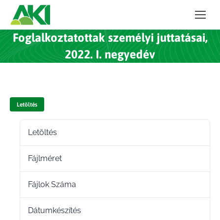
Foglalkoztatottak személyi juttatásai,
2022. I. negyedév
Letöltés
Letöltés
78
Fájlméret
106.68 KB
Fájlok Száma
1
Dátumkészítés
2022.06.15.