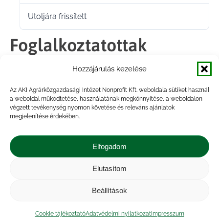
Utoljára frissített
2022.06.15.
Foglalkoztatottak
személyi juttatásai, 2022.
Hozzájárulás kezelése
I. negyedév
Az AKI Agrárközgazdasági Intézet Nonprofit Kft. weboldala sütiket használ
a weboldal működtetése, használatának megkönnyítése, a weboldalon
végzett tevékenység nyomon követése és releváns ajánlatok
megjelenítése érdekében.
Megosztás
Elfogadom
Share
Share
Share
Share
Elutasítom
on
on
on
on
Impresszum
|
Kapcsolat
|
Jogi nyilatkozat
|
Közérdekű adatok
|
Adatvédelmi nyilatkozat
|
Facebook
X
LinkedIn
WhatsApp
Beállítások
Akadálymentesítési nyilatkozat
|
Cookie
tájékoztató
Cookie tájékoztató
Adatvédelmi nyilatkozat
Impresszum