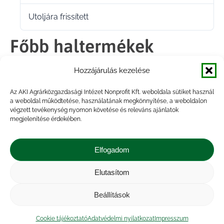
Utoljára frissített
2022.02.16.
Főbb haltermékek
fogyasztói árai összesítő
Hozzájárulás kezelése
tábla 2018.10-2021.10
Az AKI Agrárközgazdasági Intézet Nonprofit Kft. weboldala sütiket használ
a weboldal működtetése, használatának megkönnyítése, a weboldalon
végzett tevékenység nyomon követése és releváns ajánlatok
megjelenítése érdekében.
Megosztás
Elfogadom
Share
Share
Share
Share
Elutasítom
on
on
on
on
Impresszum
|
Kapcsolat
|
Jogi nyilatkozat
|
Közérdekű adatok
|
Adatvédelmi nyilatkozat
|
Facebook
X
LinkedIn
WhatsApp
Beállítások
Akadálymentesítési nyilatkozat
|
Cookie
tájékoztató
Cookie tájékoztató
Adatvédelmi nyilatkozat
Impresszum