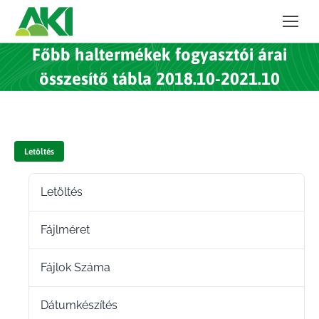
Főbb haltermékek fogyasztói árai
összesítő tábla 2018.10-2021.10
Letöltés
Letöltés
48
Fájlméret
43.07 KB
Fájlok Száma
1
Dátumkészítés
2022.02.16.