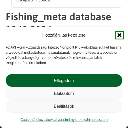
2026.06.15.
Fishing_meta database
1249 2026
Hozzájárulás kezelése
Az AKI Agrárközgazdasági Intézet Nonprofit Kft. weboldala sütiket használ
Megosztás
a weboldal működtetése, használatának megkönnyítése, a weboldalon
végzett tevékenység nyomon követése és releváns ajánlatok
megjelenítése érdekében.
Share
Share
Share
Share
on
on
on
on
Elfogadom
Facebook
X
LinkedIn
WhatsApp
Elutasítom
Impresszum
|
Kapcsolat
|
Jogi nyilatkozat
|
Közérdekű adatok
|
Adatvédelmi nyilatkozat
|
Beállítások
Akadálymentesítési nyilatkozat
|
Cookie
tájékoztató
Cookie tájékoztató
Adatvédelmi nyilatkozat
Impresszum