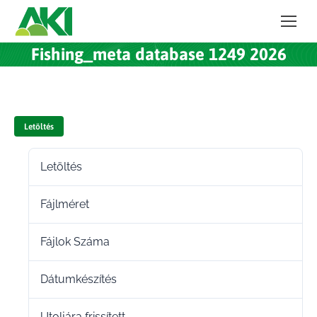
Fishing_meta database 1249 2026
Letöltés
Letöltés
13
Fájlméret
175.93 KB
Fájlok Száma
1
Dátumkészítés
2024.10.28.
Utoljára frissített