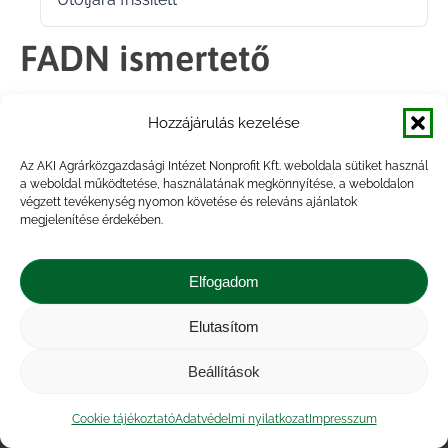
2025.11.17.
FADN ismertető
Hozzájárulás kezelése
Megosztás
Az AKI Agrárközgazdasági Intézet Nonprofit Kft. weboldala sütiket használ
a weboldal működtetése, használatának megkönnyítése, a weboldalon
Share
Share
Share
Share
végzett tevékenység nyomon követése és releváns ajánlatok
on
on
on
on
megjelenítése érdekében.
Facebook
X
LinkedIn
WhatsApp
Elfogadom
Elutasítom
Impresszum
|
Kapcsolat
|
Jogi nyilatkozat
|
Közérdekű adatok
|
Adatvédelmi nyilatkozat
|
Beállítások
Akadálymentesítési nyilatkozat
|
Cookie
tájékoztató
Cookie tájékoztató
Adatvédelmi nyilatkozat
Impresszum