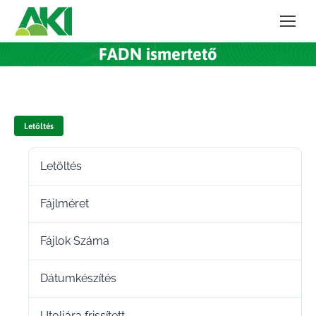
FADN ismertető
Letöltés
Letöltés
76
Fájlméret
879.83 KB
Fájlok Száma
1
Dátumkészítés
2025.04.28.
Utoljára frissített