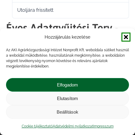
Utoljára frissített
2024.02.12.
Éves Adatgyűjtési Terv -
Hozzájárulás kezelése
Jelentés - 2023 EN.pdf
Az AKI Agrárközgazdasági Intézet Nonprofit Kft. weboldala sütiket használ
a weboldal működtetése, használatának megkönnyítése, a weboldalon
végzett tevékenység nyomon követése és releváns ajánlatok
Megosztás
megjelenítése érdekében.
Share
Share
Share
Share
Elfogadom
on
on
on
on
Elutasítom
Impresszum
|
Kapcsolat
|
Jogi nyilatkozat
|
Facebook
X
LinkedIn
WhatsApp
Közérdekű adatok
|
Adatvédelmi nyilatkozat
|
Beállítások
Akadálymentesítési nyilatkozat
|
Cookie
tájékoztató
Cookie tájékoztató
Adatvédelmi nyilatkozat
Impresszum