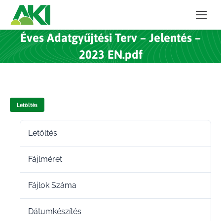
Éves Adatgyűjtési Terv – Jelentés –
2023 EN.pdf
Letöltés
Letöltés
11
Fájlméret
320.81 KB
Fájlok Száma
1
Dátumkészítés
2024.02.12.