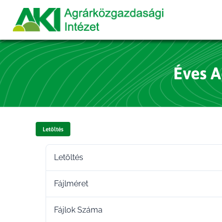
Éves A
Letöltés
Letöltés
Fájlméret
Fájlok Száma