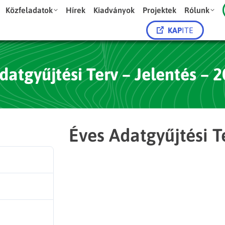
Közfeladatok
Hírek
Kiadványok
Projektek
Rólunk
KAP
ITE
datgyűjtési Terv – Jelentés – 
Éves Adatgyűjtési T
11
216.83 KB
1