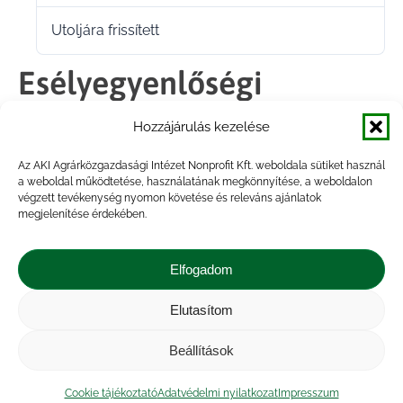
Utoljára frissített
2025.06.12.
Esélyegyenlőségi
szabályzat 2023.
Hozzájárulás kezelése
december 13.
Az AKI Agrárközgazdasági Intézet Nonprofit Kft. weboldala sütiket használ
a weboldal működtetése, használatának megkönnyítése, a weboldalon
végzett tevékenység nyomon követése és releváns ajánlatok
megjelenítése érdekében.
Megosztás
Elfogadom
Share
Share
Share
Share
Elutasítom
on
on
on
on
Impresszum
|
Kapcsolat
|
Jogi nyilatkozat
|
Közérdekű adatok
|
Adatvédelmi nyilatkozat
|
Facebook
X
LinkedIn
WhatsApp
Beállítások
Akadálymentesítési nyilatkozat
|
Cookie
tájékoztató
Cookie tájékoztató
Adatvédelmi nyilatkozat
Impresszum