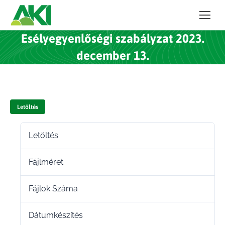
Esélyegyenlőségi szabályzat 2023.
december 13.
Letöltés
Letöltés
19
Fájlméret
702.98 KB
Fájlok Száma
1
Dátumkészítés
2024.06.17.