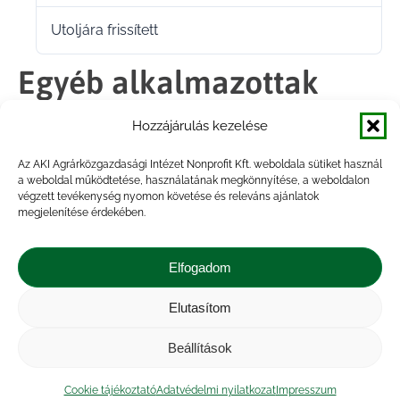
Utoljára frissített
2025.01.27.
Egyéb alkalmazottak
személyi juttatásai 2024.
Hozzájárulás kezelése
II. negyedév
Az AKI Agrárközgazdasági Intézet Nonprofit Kft. weboldala sütiket használ
a weboldal működtetése, használatának megkönnyítése, a weboldalon
végzett tevékenység nyomon követése és releváns ajánlatok
megjelenítése érdekében.
Megosztás
Elfogadom
Share
Share
Share
Share
Elutasítom
on
on
on
on
Impresszum
|
Kapcsolat
|
Jogi nyilatkozat
|
Közérdekű adatok
|
Adatvédelmi nyilatkozat
|
Facebook
X
LinkedIn
WhatsApp
Beállítások
Akadálymentesítési nyilatkozat
|
Cookie
tájékoztató
Cookie tájékoztató
Adatvédelmi nyilatkozat
Impresszum