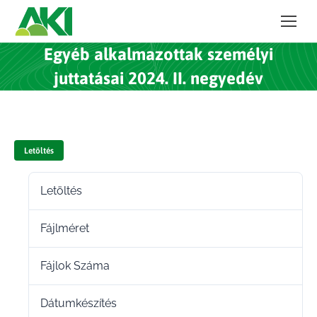
Egyéb alkalmazottak személyi
juttatásai 2024. II. negyedév
Letöltés
Letöltés
4
Fájlméret
80.96 KB
Fájlok Száma
1
Dátumkészítés
2025.01.27.