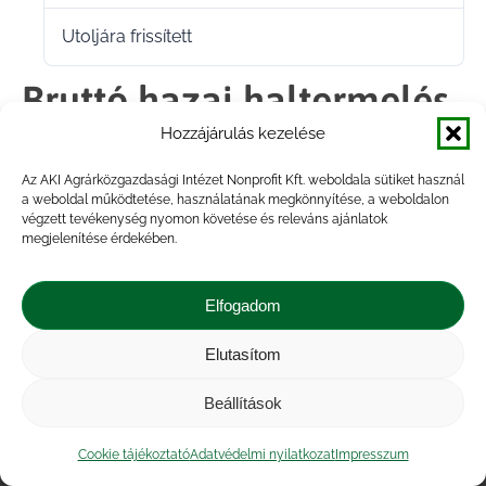
Utoljára frissített
2022.02.16.
Bruttó hazai haltermelés
Hozzájárulás kezelése
előrejelzése 2020-2021
Az AKI Agrárközgazdasági Intézet Nonprofit Kft. weboldala sütiket használ
a weboldal működtetése, használatának megkönnyítése, a weboldalon
végzett tevékenység nyomon követése és releváns ajánlatok
Megosztás
megjelenítése érdekében.
Share
Share
Share
Share
Elfogadom
on
on
on
on
Elutasítom
Impresszum
|
Kapcsolat
|
Jogi nyilatkozat
|
Facebook
X
LinkedIn
WhatsApp
Közérdekű adatok
|
Adatvédelmi nyilatkozat
|
Beállítások
Akadálymentesítési nyilatkozat
|
Cookie
tájékoztató
Cookie tájékoztató
Adatvédelmi nyilatkozat
Impresszum