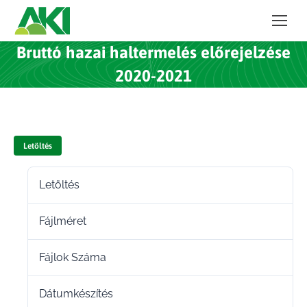
Bruttó hazai haltermelés előrejelzése
2020-2021
Letöltés
Letöltés
44
Fájlméret
935.01 KB
Fájlok Száma
1
Dátumkészítés
2022.02.16.