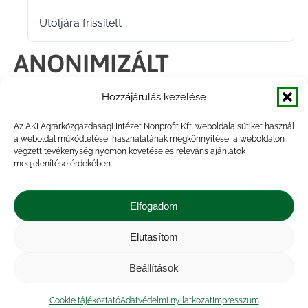
Utoljára frissített
2025.04.28.
ANONIMIZÁLT
MIKROADAT-KIADÁSI
Hozzájárulás kezelése
IGÉNYBEJELENTŐ
Az AKI Agrárközgazdasági Intézet Nonprofit Kft. weboldala sütiket használ
a weboldal működtetése, használatának megkönnyítése, a weboldalon
végzett tevékenység nyomon követése és releváns ajánlatok
megjelenítése érdekében.
Megosztás
Elfogadom
Share
Share
Share
Share
Elutasítom
on
on
on
on
Impresszum
|
Kapcsolat
|
Jogi nyilatkozat
|
Közérdekű adatok
|
Adatvédelmi nyilatkozat
|
Facebook
X
LinkedIn
WhatsApp
Beállítások
Akadálymentesítési nyilatkozat
|
Cookie
tájékoztató
Cookie tájékoztató
Adatvédelmi nyilatkozat
Impresszum