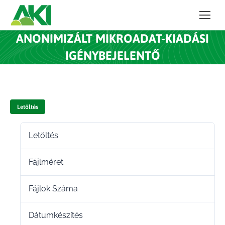
ANONIMIZÁLT MIKROADAT-KIADÁSI
IGÉNYBEJELENTŐ
Letöltés
Letöltés
8
Fájlméret
105.69 KB
Fájlok Száma
1
Dátumkészítés
2025.04.28.