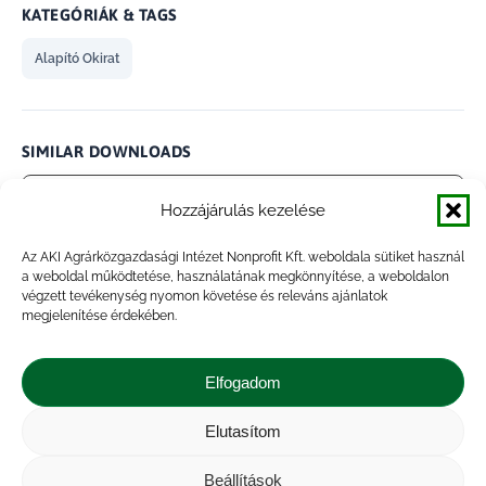
KATEGÓRIÁK & TAGS
Alapító Okirat
SIMILAR DOWNLOADS
No related download found!
Hozzájárulás kezelése
Az AKI Agrárközgazdasági Intézet Nonprofit Kft. weboldala sütiket használ
a weboldal működtetése, használatának megkönnyítése, a weboldalon
végzett tevékenység nyomon követése és releváns ajánlatok
megjelenítése érdekében.
admin
Updated 2025.06.12.
Elfogadom
Megosztás
Elutasítom
Share
Share
Share
Share
Beállítások