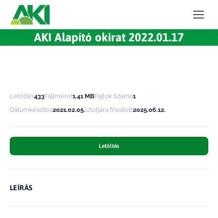
AKI Alapító okirat 2022.01.17
Letöltés
433
Fájlméret
1.41 MB
Fájlok Száma
1
Dátumkészítés
2021.02.05.
Utoljára frissített
2025.06.12.
Letöltés
LEÍRÁS