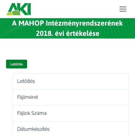
A MAHOP Intézményrendszerének
2018. évi értékelése
Letöltés
Letöltés
43
Fájlméret
19.36 MB
Fájlok Száma
1
Dátumkészítés
2022.02.16.