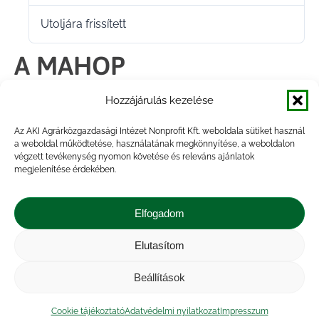
Utoljára frissített
2022.02.16.
A MAHOP
Intézményrendszerének
Hozzájárulás kezelése
2018. évi értékelése
Az AKI Agrárközgazdasági Intézet Nonprofit Kft. weboldala sütiket használ
a weboldal működtetése, használatának megkönnyítése, a weboldalon
végzett tevékenység nyomon követése és releváns ajánlatok
megjelenítése érdekében.
Megosztás
Elfogadom
Share
Share
Share
Share
Elutasítom
on
on
on
on
Impresszum
|
Kapcsolat
|
Jogi nyilatkozat
|
Közérdekű adatok
|
Adatvédelmi nyilatkozat
|
Facebook
X
LinkedIn
WhatsApp
Beállítások
Akadálymentesítési nyilatkozat
|
Cookie
tájékoztató
Cookie tájékoztató
Adatvédelmi nyilatkozat
Impresszum