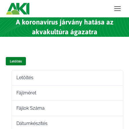
A koronavírus járvány hatása az
akvakultúra ágazatra
Letöltés
Letöltés
43
Fájlméret
3.76 MB
Fájlok Száma
1
Dátumkészítés
2022.02.16.