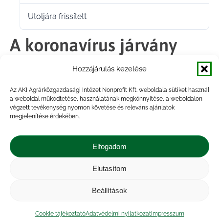
Utoljára frissített
2022.02.16.
A koronavírus járvány
hatása az akvakultúra
Hozzájárulás kezelése
ágazatra
Az AKI Agrárközgazdasági Intézet Nonprofit Kft. weboldala sütiket használ
a weboldal működtetése, használatának megkönnyítése, a weboldalon
végzett tevékenység nyomon követése és releváns ajánlatok
megjelenítése érdekében.
Megosztás
Elfogadom
Share
Share
Share
Share
Elutasítom
on
on
on
on
Impresszum
|
Kapcsolat
|
Jogi nyilatkozat
|
Közérdekű adatok
|
Adatvédelmi nyilatkozat
|
Facebook
X
LinkedIn
WhatsApp
Beállítások
Akadálymentesítési nyilatkozat
|
Cookie
tájékoztató
Cookie tájékoztató
Adatvédelmi nyilatkozat
Impresszum