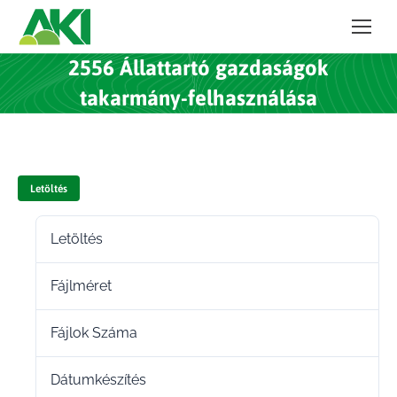
2556 Állattartó gazdaságok
takarmány-felhasználása
Letöltés
Letöltés
348
Fájlméret
332.50 KB
Fájlok Száma
1
Dátumkészítés
2023.12.11.