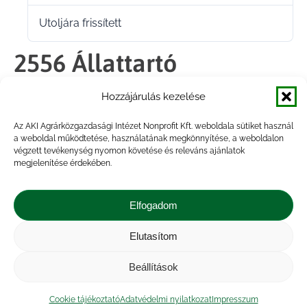
Utoljára frissített
2024.11.27.
2556 Állattartó
gazdaságok takarmány-
Hozzájárulás kezelése
felhasználása
Az AKI Agrárközgazdasági Intézet Nonprofit Kft. weboldala sütiket használ
a weboldal működtetése, használatának megkönnyítése, a weboldalon
végzett tevékenység nyomon követése és releváns ajánlatok
megjelenítése érdekében.
Megosztás
Elfogadom
Share
Share
Share
Share
Elutasítom
on
on
on
on
Impresszum
|
Kapcsolat
|
Jogi nyilatkozat
|
Közérdekű adatok
|
Adatvédelmi nyilatkozat
|
Facebook
X
LinkedIn
WhatsApp
Beállítások
Akadálymentesítési nyilatkozat
|
Cookie
tájékoztató
Cookie tájékoztató
Adatvédelmi nyilatkozat
Impresszum