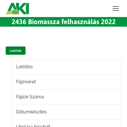
2436 Biomassza felhasználás 2022
Letöltés
Letöltés
128
Fájlméret
115.50 KB
Fájlok Száma
1
Dátumkészítés
2022.12.15.
Utoljára frissített