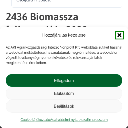
2024.02.15.
2436 Biomassza
felhasználás 2022
Hozzájárulás kezelése
Az AKI Agrárközgazdasági Intézet Nonprofit Kft. weboldala sütiket használ
Megosztás
a weboldal működtetése, használatának megkönnyítése, a weboldalon
végzett tevékenység nyomon követése és releváns ajánlatok
megjelenítése érdekében.
Share
Share
Share
Share
on
on
on
on
Elfogadom
Facebook
X
LinkedIn
WhatsApp
Elutasítom
Impresszum
|
Kapcsolat
|
Jogi nyilatkozat
|
Közérdekű adatok
|
Adatvédelmi nyilatkozat
|
Beállítások
Akadálymentesítési nyilatkozat
|
Cookie
tájékoztató
Cookie tájékoztató
Adatvédelmi nyilatkozat
Impresszum