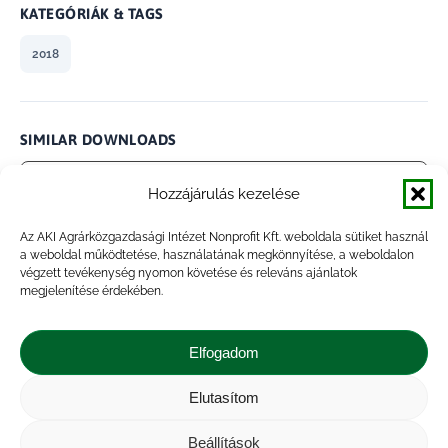
KATEGÓRIÁK & TAGS
2018
SIMILAR DOWNLOADS
No related download found!
Hozzájárulás kezelése
Az AKI Agrárközgazdasági Intézet Nonprofit Kft. weboldala sütiket használ
a weboldal működtetése, használatának megkönnyítése, a weboldalon
végzett tevékenység nyomon követése és releváns ajánlatok
megjelenítése érdekében.
admin
Updated 2021.01.28.
Elfogadom
Megosztás
Elutasítom
Share
Share
Share
Share
Beállítások