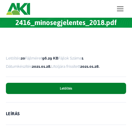
2416_minosegjelentes_2018.pdf
Letöltés
20
Fájlméret
96.29 KB
Fájlok Száma
1
Dátumkészítés
2021.01.28.
Utoljára frissített
2021.01.28.
Letöltés
LEÍRÁS