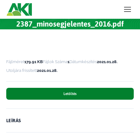
2387_minosegjelentes_2016.pdf
Fájlméret
179.91 KB
Fájlok Száma
1
Dátumkészítés
2021.01.28.
Utoljára frissített
2021.01.28.
Letöltés
LEÍRÁS