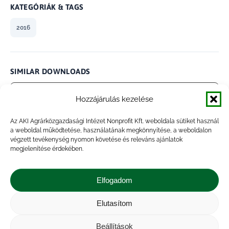
KATEGÓRIÁK & TAGS
2016
SIMILAR DOWNLOADS
No related download found!
Hozzájárulás kezelése
Az AKI Agrárközgazdasági Intézet Nonprofit Kft. weboldala sütiket használ
a weboldal működtetése, használatának megkönnyítése, a weboldalon
végzett tevékenység nyomon követése és releváns ajánlatok
megjelenítése érdekében.
admin
Updated 2021.01.28.
Elfogadom
Megosztás
Elutasítom
Share
Share
Share
Share
Beállítások