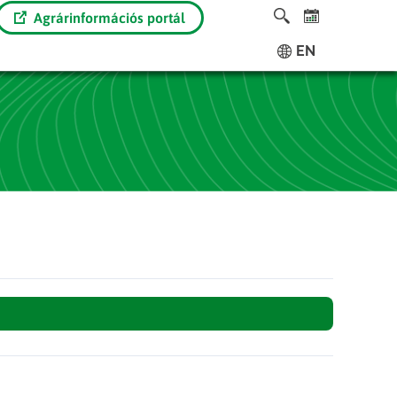
Agrárinformációs portál
EN