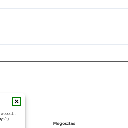
a weboldal
nység
Megosztás