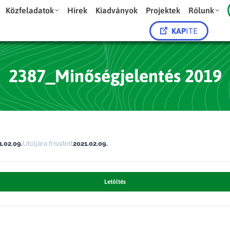
Közfeladatok
Hírek
Kiadványok
Projektek
Rólunk
KAP
ITE
2387_Minőségjelentés 2019
1.02.09.
Utoljára frissített
2021.02.09.
Letöltés