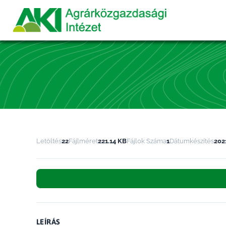
Letöltés
22
Fájlméret
221.14 KB
Fájlok Száma
1
Dátumkészítés
202
LEÍRÁS