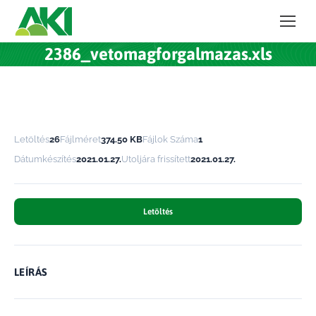
2386_vetomagforgalmazas.xls
Letöltés
26
Fájlméret
374.50 KB
Fájlok Száma
1
Dátumkészítés
2021.01.27.
Utoljára frissített
2021.01.27.
Letöltés
LEÍRÁS