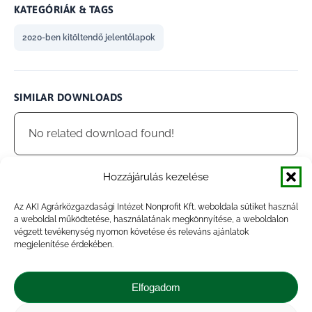
KATEGÓRIÁK & TAGS
2020-ben kitöltendő jelentőlapok
SIMILAR DOWNLOADS
No related download found!
Hozzájárulás kezelése
Az AKI Agrárközgazdasági Intézet Nonprofit Kft. weboldala sütiket használ
admin
Updated 2021.01.27.
a weboldal működtetése, használatának megkönnyítése, a weboldalon
végzett tevékenység nyomon követése és releváns ajánlatok
megjelenítése érdekében.
Megosztás
Elfogadom
Share
Share
Share
Share