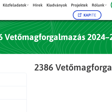
Közfeladatok
Hírek
Kiadványok
Projektek
Rólunk
KAP
ITE
6 Vetőmagforgalmazás 2024–
2386 Vetőmagforg
237
371.50 KB
1