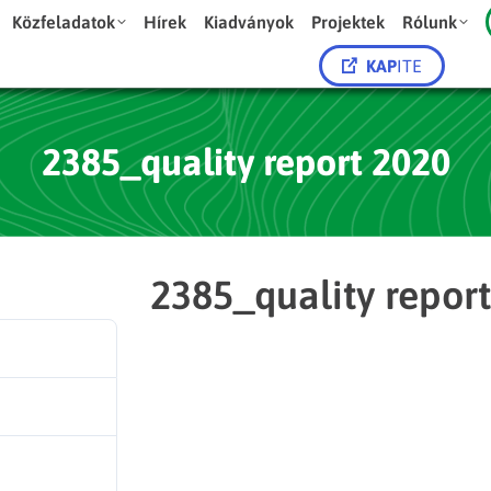
Közfeladatok
Hírek
Kiadványok
Projektek
Rólunk
KAP
ITE
2385_quality report 2020
2385_quality repor
13
101.88 KB
1