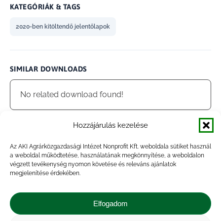
KATEGÓRIÁK & TAGS
2020-ben kitöltendő jelentőlapok
SIMILAR DOWNLOADS
No related download found!
Hozzájárulás kezelése
Az AKI Agrárközgazdasági Intézet Nonprofit Kft. weboldala sütiket használ
admin
Updated 2021.01.27.
a weboldal működtetése, használatának megkönnyítése, a weboldalon
végzett tevékenység nyomon követése és releváns ajánlatok
megjelenítése érdekében.
Megosztás
Elfogadom
Share
Share
Share
Share