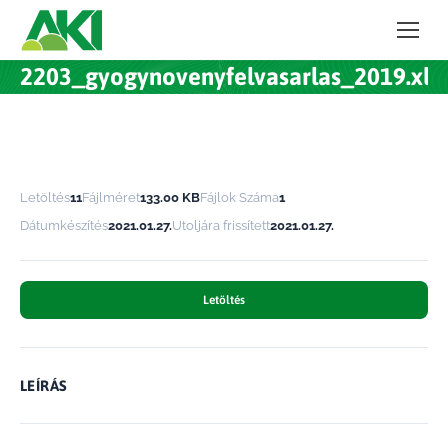
2203_gyogynovenyfelvasarlas_2019.xls
Letöltés
11
Fájlméret
133.00 KB
Fájlok Száma
1
Dátumkészítés
2021.01.27.
Utoljára frissített
2021.01.27.
Letöltés
LEÍRÁS