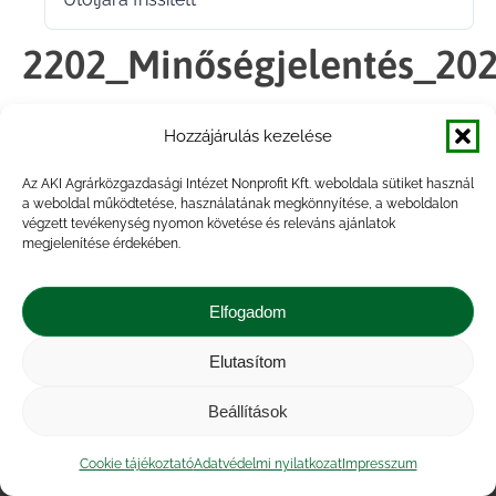
2023.03.22.
2202_Minőségjelentés_20
Hozzájárulás kezelése
Megosztás
Az AKI Agrárközgazdasági Intézet Nonprofit Kft. weboldala sütiket használ
a weboldal működtetése, használatának megkönnyítése, a weboldalon
Share
Share
Share
Share
végzett tevékenység nyomon követése és releváns ajánlatok
on
on
on
on
megjelenítése érdekében.
Facebook
X
LinkedIn
WhatsApp
Elfogadom
Elutasítom
Impresszum
|
Kapcsolat
|
Jogi nyilatkozat
|
Közérdekű adatok
|
Adatvédelmi nyilatkozat
|
Beállítások
Akadálymentesítési nyilatkozat
|
Cookie
tájékoztató
Cookie tájékoztató
Adatvédelmi nyilatkozat
Impresszum