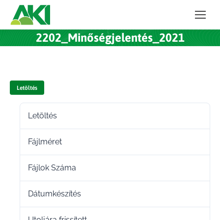
2202_Minőségjelentés_2021
Letöltés
Letöltés
11
Fájlméret
217.34 KB
Fájlok Száma
1
Dátumkészítés
2023.03.22.
Utoljára frissített