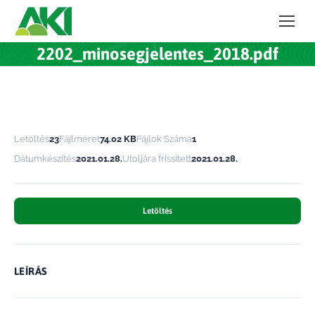
2202_minosegjelentes_2018.pdf
Letöltés
23
Fájlméret
74.02 KB
Fájlok Száma
1
Dátumkészítés
2021.01.28.
Utoljára frissített
2021.01.28.
Letöltés
LEÍRÁS