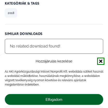
KATEGÓRIÁK & TAGS
2018
SIMILAR DOWNLOADS
No related download found!
Hozzájárulás kezelése
Az AKI Agrárközgazdasági Intézet Nonprofit Kft. weboldala sütiket használ
admin
Updated 2021.01.28.
a weboldal működtetése, használatának megkönnyítése, a weboldalon
végzett tevékenység nyomon követése és releváns ajánlatok
megjelenítése érdekében.
Megosztás
Elfogadom
Share
Share
Share
Share