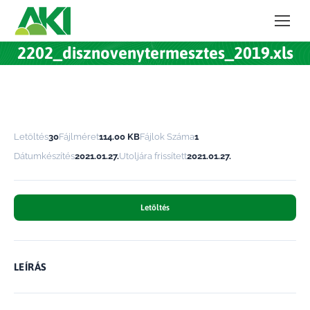
2202_disznovenytermesztes_2019.xls
Letöltés
30
Fájlméret
114.00 KB
Fájlok Száma
1
Dátumkészítés
2021.01.27.
Utoljára frissített
2021.01.27.
Letöltés
LEÍRÁS