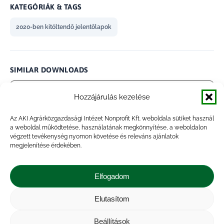
KATEGÓRIÁK & TAGS
2020-ben kitöltendő jelentőlapok
SIMILAR DOWNLOADS
No related download found!
Hozzájárulás kezelése
Az AKI Agrárközgazdasági Intézet Nonprofit Kft. weboldala sütiket használ
a weboldal működtetése, használatának megkönnyítése, a weboldalon
végzett tevékenység nyomon követése és releváns ajánlatok
megjelenítése érdekében.
admin
Updated 2021.01.27.
Elfogadom
Megosztás
Elutasítom
Share
Share
Share
Share
Beállítások