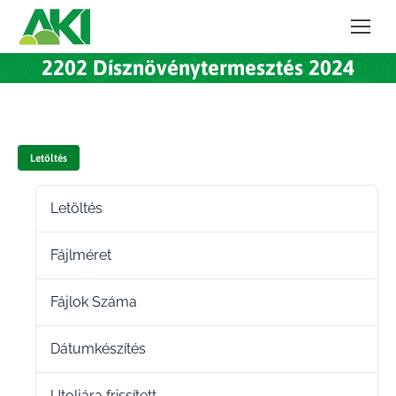
2202 Dísznövénytermesztés 2024
Letöltés
Letöltés
104
Fájlméret
123.50 KB
Fájlok Száma
1
Dátumkészítés
2024.11.27.
Utoljára frissített