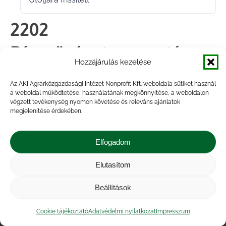
2025.12.05.
2202
Dísznövénytermesztés
Hozzájárulás kezelése
2024
Az AKI Agrárközgazdasági Intézet Nonprofit Kft. weboldala sütiket használ
a weboldal működtetése, használatának megkönnyítése, a weboldalon
végzett tevékenység nyomon követése és releváns ajánlatok
megjelenítése érdekében.
Megosztás
Elfogadom
Share
Share
Share
Share
on
on
on
on
Elutasítom
Impresszum
|
Kapcsolat
|
Jogi nyilatkozat
|
Facebook
X
LinkedIn
WhatsApp
Közérdekű adatok
|
Adatvédelmi nyilatkozat
|
Beállítások
Akadálymentesítési nyilatkozat
|
Cookie
tájékoztató
Cookie tájékoztató
Adatvédelmi nyilatkozat
Impresszum