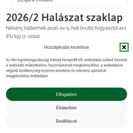
2026.02.10.
2026/2 Halászat szaklap
Néhány haltermék 2026. év 5. heti bruttó fogyasztói ára
(Ft/kg) (7. oldal)
Hozzájárulás kezelése
Főbb haltermékek árainak alakulása a kiskereskedelmi
piacokon 2025-ben (28-30. oldal)
Az AKI Agrárközgazdasági Intézet Nonprofit Kft. weboldala sütiket használ
a weboldal működtetése, használatának megkönnyítése, a weboldalon
végzett tevékenység nyomon követése és releváns ajánlatok
megjelenítése érdekében.
Megosztás
Elfogadom
Share
Share
Share
Share
Elutasítom
on
on
on
on
Impresszum
|
Kapcsolat
|
Jogi nyilatkozat
|
Közérdekű adatok
|
Adatvédelmi nyilatkozat
|
Facebook
X
LinkedIn
WhatsApp
Beállítások
Akadálymentesítési nyilatkozat
|
Cookie
tájékoztató