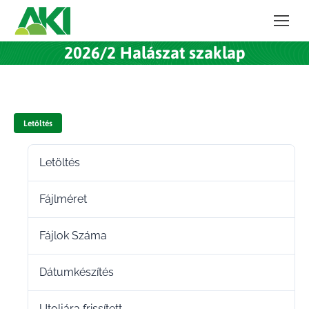
2026/2 Halászat szaklap
Letöltés
Letöltés
36
Fájlméret
41.15 MB
Fájlok Száma
1
Dátumkészítés
2026.02.10.
Utoljára frissített