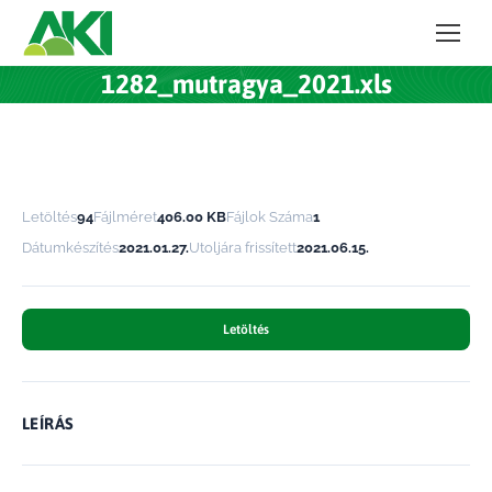
1282_mutragya_2021.xls
Letöltés
94
Fájlméret
406.00 KB
Fájlok Száma
1
Dátumkészítés
2021.01.27.
Utoljára frissített
2021.06.15.
Letöltés
LEÍRÁS