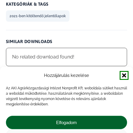
KATEGÓRIÁK & TAGS
2021-ben kitöltendő jelentőlapok
SIMILAR DOWNLOADS
No related download found!
Hozzájárulás kezelése
Az AKI Agrárközgazdasági Intézet Nonprofit Kft. weboldala sütiket használ
admin
Updated 2021.06.15.
a weboldal működtetése, használatának megkönnyítése, a weboldalon
végzett tevékenység nyomon követése és releváns ajánlatok
megjelenítése érdekében.
Megosztás
Elfogadom
Share
Share
Share
Share