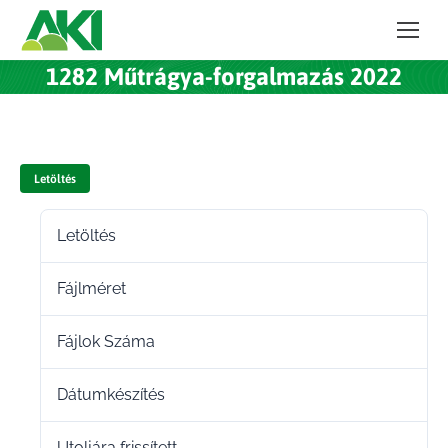
1282 Műtrágya-forgalmazás 2022
Letöltés
Letöltés
81
Fájlméret
483.00 KB
Fájlok Száma
1
Dátumkészítés
2021.12.15.
Utoljára frissített