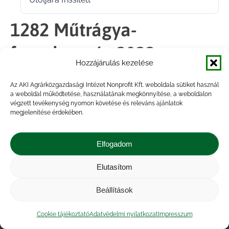
2021.12.15.
1282 Műtrágya-
forgalmazás 2022
Hozzájárulás kezelése
Az AKI Agrárközgazdasági Intézet Nonprofit Kft. weboldala sütiket használ
Megosztás
a weboldal működtetése, használatának megkönnyítése, a weboldalon
végzett tevékenység nyomon követése és releváns ajánlatok
megjelenítése érdekében.
Share
Share
Share
Share
on
on
on
on
Elfogadom
Facebook
X
LinkedIn
WhatsApp
Elutasítom
Impresszum
|
Kapcsolat
|
Jogi nyilatkozat
|
Közérdekű adatok
|
Adatvédelmi nyilatkozat
|
Beállítások
Akadálymentesítési nyilatkozat
|
Cookie
tájékoztató
Cookie tájékoztató
Adatvédelmi nyilatkozat
Impresszum