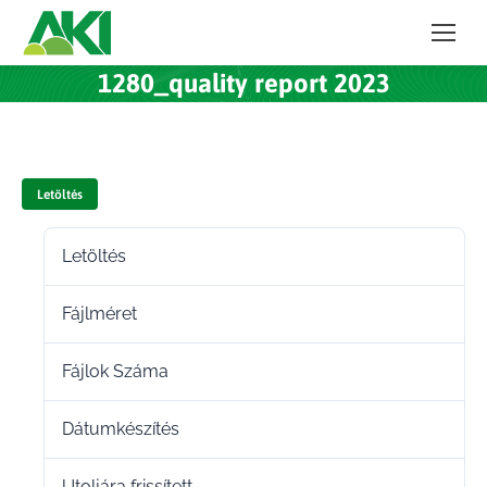
1280_quality report 2023
Letöltés
Letöltés
13
Fájlméret
184.41 KB
Fájlok Száma
1
Dátumkészítés
2024.10.29.
Utoljára frissített