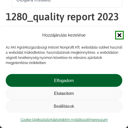
2024.10.29.
1280_quality report 2023
Hozzájárulás kezelése
Megosztás
Az AKI Agrárközgazdasági Intézet Nonprofit Kft. weboldala sütiket használ
a weboldal működtetése, használatának megkönnyítése, a weboldalon
Share
Share
Share
Share
végzett tevékenység nyomon követése és releváns ajánlatok
on
on
on
on
megjelenítése érdekében.
Facebook
X
LinkedIn
WhatsApp
Elfogadom
Elutasítom
Impresszum
|
Kapcsolat
|
Jogi nyilatkozat
|
Közérdekű adatok
|
Adatvédelmi nyilatkozat
|
Beállítások
Akadálymentesítési nyilatkozat
|
Cookie
tájékoztató
Cookie tájékoztató
Adatvédelmi nyilatkozat
Impresszum