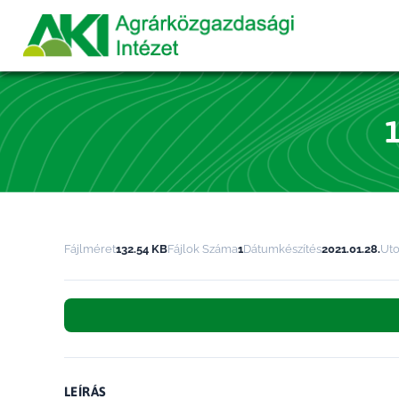
Fájlméret
132.54 KB
Fájlok Száma
1
Dátumkészítés
2021.01.28.
Utol
LEÍRÁS