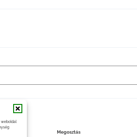
a weboldal
nység
Megosztás