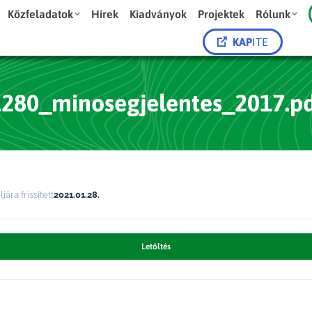
Közfeladatok
Hírek
Kiadványok
Projektek
Rólunk
KAP
ITE
1280_minosegjelentes_2017.pd
jára frissített
2021.01.28.
Letöltés