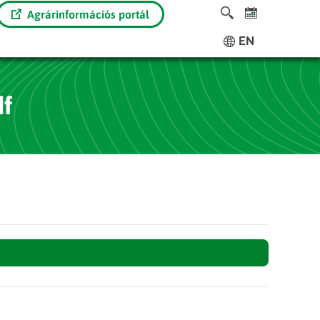
Agrárinformációs portál
EN
f