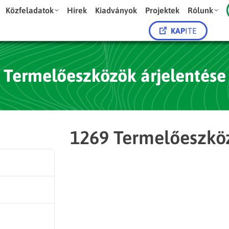
Közfeladatok
Hírek
Kiadványok
Projektek
Rólunk
KAP
ITE
 Termelőeszközök árjelentése
1269 Termelőeszköz
57
317.00 KB
1