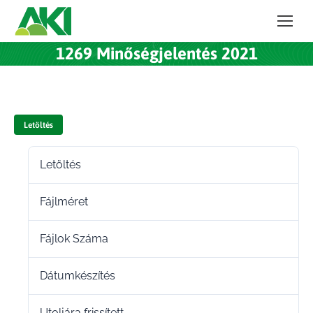
1269 Minőségjelentés 2021
Letöltés
Letöltés
26
Fájlméret
264.10 KB
Fájlok Száma
1
Dátumkészítés
2022.02.21.
Utoljára frissített