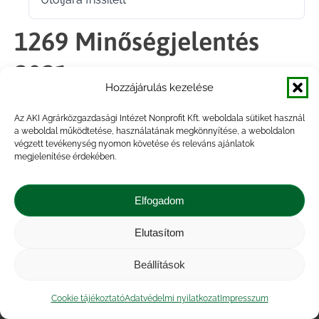
2022.02.21.
1269 Minőségjelentés
2021
Hozzájárulás kezelése
Az AKI Agrárközgazdasági Intézet Nonprofit Kft. weboldala sütiket használ
Megosztás
a weboldal működtetése, használatának megkönnyítése, a weboldalon
végzett tevékenység nyomon követése és releváns ajánlatok
megjelenítése érdekében.
Share
Share
Share
Share
on
on
on
on
Elfogadom
Facebook
X
LinkedIn
WhatsApp
Elutasítom
Impresszum
|
Kapcsolat
|
Jogi nyilatkozat
|
Közérdekű adatok
|
Adatvédelmi nyilatkozat
|
Beállítások
Akadálymentesítési nyilatkozat
|
Cookie
tájékoztató
Cookie tájékoztató
Adatvédelmi nyilatkozat
Impresszum