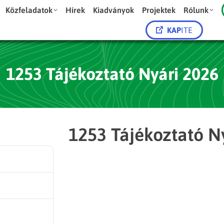
Közfeladatok
Hírek
Kiadványok
Projektek
Rólunk
KAP
ITE
1253 Tájékoztató Nyári 2026
1253 Tájékoztató N
93
200.00 KB
1