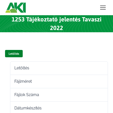
1253 Tájékoztató jelentés Tavaszi
2022
Letöltés
Letöltés
48
Fájlméret
199.00 KB
Fájlok Száma
1
Dátumkészítés
2021.12.15.