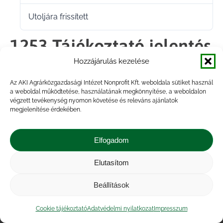
Utoljára frissített
2021.12.15.
1253 Tájékoztató jelentés
Hozzájárulás kezelése
Tavaszi 2022
Az AKI Agrárközgazdasági Intézet Nonprofit Kft. weboldala sütiket használ
a weboldal működtetése, használatának megkönnyítése, a weboldalon
végzett tevékenység nyomon követése és releváns ajánlatok
Megosztás
megjelenítése érdekében.
Share
Share
Share
Share
Elfogadom
on
on
on
on
Elutasítom
Impresszum
|
Kapcsolat
|
Jogi nyilatkozat
|
Facebook
X
LinkedIn
WhatsApp
Közérdekű adatok
|
Adatvédelmi nyilatkozat
|
Beállítások
Akadálymentesítési nyilatkozat
|
Cookie
tájékoztató
Cookie tájékoztató
Adatvédelmi nyilatkozat
Impresszum