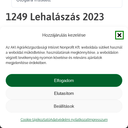
2024.11.27.
1249 Lehalászás 2023
Hozzájárulás kezelése
Megosztás
Az AKI Agrárközgazdasági Intézet Nonprofit Kft. weboldala sütiket használ
a weboldal működtetése, használatának megkönnyítése, a weboldalon
Share
Share
Share
Share
végzett tevékenység nyomon követése és releváns ajánlatok
on
on
on
on
megjelenítése érdekében.
Facebook
X
LinkedIn
WhatsApp
Elfogadom
Elutasítom
Impresszum
|
Kapcsolat
|
Jogi nyilatkozat
|
Közérdekű adatok
|
Adatvédelmi nyilatkozat
|
Beállítások
Akadálymentesítési nyilatkozat
|
Cookie
tájékoztató
Cookie tájékoztató
Adatvédelmi nyilatkozat
Impresszum