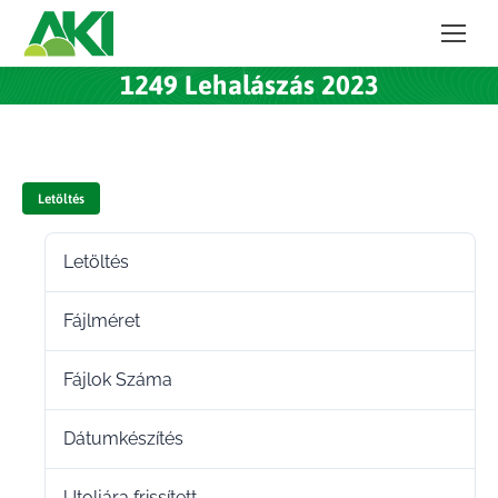
1249 Lehalászás 2023
Letöltés
Letöltés
260
Fájlméret
220.50 KB
Fájlok Száma
1
Dátumkészítés
2023.12.11.
Utoljára frissített