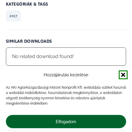
KATEGÓRIÁK & TAGS
2017
SIMILAR DOWNLOADS
No related download found!
Hozzájárulás kezelése
Az AKI Agrárközgazdasági Intézet Nonprofit Kft. weboldala sütiket használ
admin
Updated 2021.01.28.
a weboldal működtetése, használatának megkönnyítése, a weboldalon
végzett tevékenység nyomon követése és releváns ajánlatok
megjelenítése érdekében.
Megosztás
Elfogadom
Share
Share
Share
Share