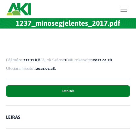
1237_minosegjelentes_2017.pdf
Fájlméret
112.11 KB
Fájlok Száma
1
Dátumkészítés
2021.01.28.
Utoljára frissített
2021.01.28.
Letöltés
LEÍRÁS