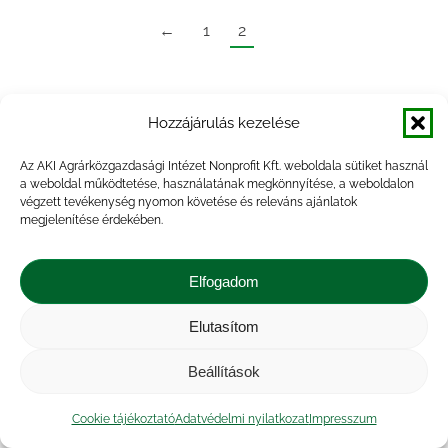
←
1
2
Hozzájárulás kezelése
Az AKI Agrárközgazdasági Intézet Nonprofit Kft. weboldala sütiket használ
a weboldal működtetése, használatának megkönnyítése, a weboldalon
végzett tevékenység nyomon követése és releváns ajánlatok
megjelenítése érdekében.
Elfogadom
Elutasítom
Beállítások
Cookie tájékoztató
Adatvédelmi nyilatkozat
Impresszum