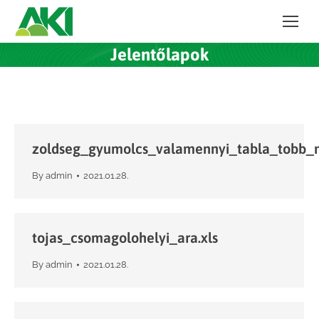
Jelentőlapok
zoldseg_gyumolcs_valamennyi_tabla_tobb_m
By
admin
2021.01.28.
tojas_csomagolohelyi_ara.xls
By
admin
2021.01.28.