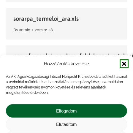
sorarpa_termeloi_ara.xls
By
admin
2021.01.28.
napraforgoolaj_es_dara_feldolgozoi_ertekesit
Hozzájárulás kezelése
By
admin
2021.01.28.
Az AKI Agrárközgazdasági Intézet Nonprofit Kft. weboldala sütiket használ
a weboldal működtetése, használatának megkönnyítése, a weboldalon
végzett tevékenység nyomon követése és releváns ajánlatok
napraforgomag_termeloi_ara.xls
megjelenítése érdekében.
By
admin
2021.01.28.
Elfogadom
Elutasítom
vagosertes_termeloi_ara.xls