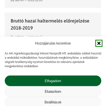
By
admin
2022.02.16.
Bruttó hazai haltermelés előrejelzése
2018-2019
By
admin
2022.02.16.
Hozzájárulás kezelése
Az AKI Agrárközgazdasági Intézet Nonprofit Kft. weboldala sütiket használ
Bruttó hazai haltermelés előrejelzése
a weboldal működtetése, használatának megkönnyítése, a weboldalon
végzett tevékenység nyomon követése és releváns ajánlatok
2017-2018
megjelenítése érdekében.
By
admin
2022.02.16.
Elfogadom
Elutasítom
Bruttó hazai haltermelés előrejelzése
2016-2017
Beállítások