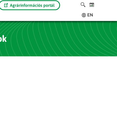
Agrárinformációs portál
EN
ok