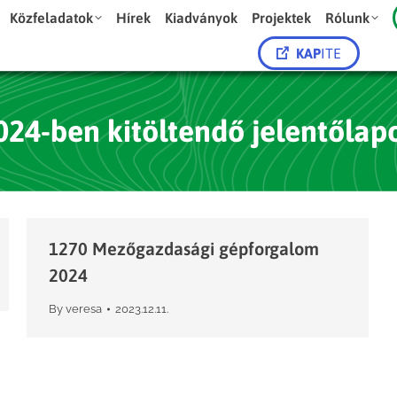
Közfeladatok
Hírek
Kiadványok
Projektek
Rólunk
KAP
ITE
024-ben kitöltendő jelentőlap
1270 Mezőgazdasági gépforgalom
2024
By
veresa
2023.12.11.