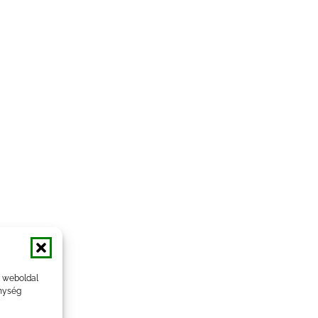
a weboldal
nység