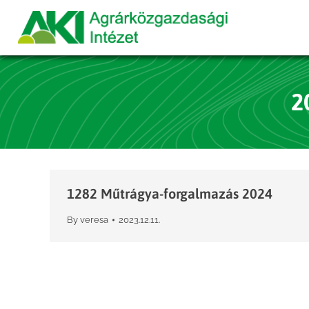
2
1282 Műtrágya-forgalmazás 2024
By
veresa
2023.12.11.