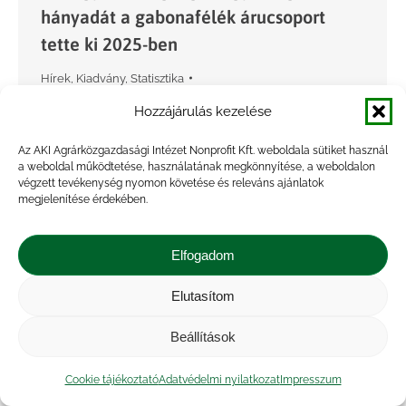
hányadát a gabonafélék árucsoport
tette ki 2025-ben
Hírek
,
Kiadvány
,
Statisztika
By
Marossyné Kemény Viktória
2026.04.02.
Hozzájárulás kezelése
A magyarországi export erősen, az import
Az AKI Agrárközgazdasági Intézet Nonprofit Kft. weboldala sütiket használ
valamivel kevésbé koncentrált. Az agrárexport
a weboldal működtetése, használatának megkönnyítése, a weboldalon
értékének 76 százalékát, az import értékének 67
végzett tevékenység nyomon követése és releváns ajánlatok
megjelenítése érdekében.
százalékát 10-10 árucsoport adta 2025-ben. Az
öt legnagyobb értékű árucsoport – az…
Elfogadom
Elutasítom
Beállítások
Cookie tájékoztató
Adatvédelmi nyilatkozat
Impresszum