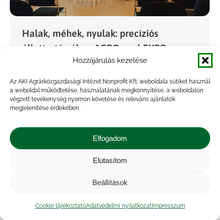
Halak, méhek, nyulak: precíziós
állattartásról az AGROmashEXPO-n
Hozzájárulás kezelése
Hírek
,
Projekt
,
Rendezvény
By
Kriszta
2026.01.23.
Az AKI Agrárközgazdasági Intézet Nonprofit Kft. weboldala sütiket használ
Az AGROmashEXPO keretében január 22-én a
a weboldal működtetése, használatának megkönnyítése, a weboldalon
Magyarországi Precíziós Állattartásért
végzett tevékenység nyomon követése és releváns ajánlatok
megjelenítése érdekében.
Egyesület szervezésében rendezték meg az
ANImashEXPO szakmai program Halak, méhek,
Elfogadom
nyulak szekcióját. Az eseményen intézetünket az
Akvakultúra és Halászati Elemző Osztály…
Elutasítom
Beállítások
Cookie tájékoztató
Adatvédelmi nyilatkozat
Impresszum