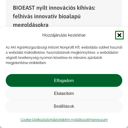
BIOEAST nyílt innovációs kihívás:
felhívás innovatív bioalapú
megoldásokra
Hozzájárulás kezelése
Hírek
,
Projekt
By
Seprődi Adél
2025.10.02.
A BIOEAST projekt keretében elindult a nyílt
Az AKI Agrárközgazdasági Intézet Nonprofit Kft. weboldala sütiket használ
a weboldal működtetése, használatának megkönnyítése, a weboldalon
innovációs kihívás (Open Innovation Challenge =
végzett tevékenység nyomon követése és releváns ajánlatok
OIC), amelynek célja a kulcsfontosságú
megjelenítése érdekében.
bioalapú (bio-based) gazdasági szektorok
innovációjának fellendítése. A kezdeményezés
Elfogadom
diákokat, kutatókat, startupokat, vállalatokat…
Elutasítom
Beállítások
Cookie tájékoztató
Adatvédelmi nyilatkozat
Impresszum