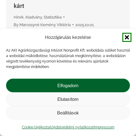
kárt
Hírek
,
Kiadvány
,
Statisztika
By
Marossyné Kemény Viktória
2025.10.01.
A 2024-es év időjárása a 2022-es évihez
Hozzájárulás kezelése
hasonlóan alakult csapadék és
Az AKI Agrárközgazdasági Intézet Nonprofit Kft. weboldala sütiket használ
középhőmérséklet vonatkozásában, ennek
a weboldal működtetése, használatának megkönnyítése, a weboldalon
következtében ismét az aszály volt a
végzett tevékenység nyomon követése és releváns ajánlatok
megjelenítése érdekében.
legjellemzőbb kárnem. A bejelentett
káresemények száma 2024-ben 24 110 darab
Elfogadom
volt,…
Elutasítom
Beállítások
Cookie tájékoztató
Adatvédelmi nyilatkozat
Impresszum