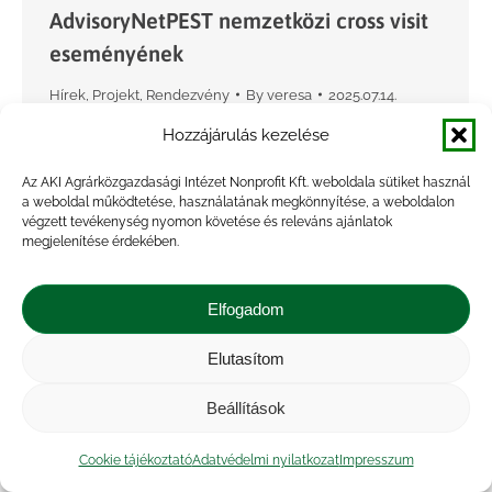
AdvisoryNetPEST nemzetközi cross visit
eseményének
Hírek
,
Projekt
,
Rendezvény
By
veresa
2025.07.14.
A növényvédőszer-felhasználás csökkentését
Hozzájárulás kezelése
célzó AdvisoryNetPEST Horizon Europe projekt
Az AKI Agrárközgazdasági Intézet Nonprofit Kft. weboldala sütiket használ
keretében minden partnerország évente egy
a weboldal működtetése, használatának megkönnyítése, a weboldalon
végzett tevékenység nyomon követése és releváns ajánlatok
alkalommal cross visit eseményt szervez,
megjelenítése érdekében.
amelynek célja a projekt során feltárt ígéretes
növényvédelmi gyakorlatok elméleti és
Elfogadom
gyakorlati…
Elutasítom
Beállítások
Cookie tájékoztató
Adatvédelmi nyilatkozat
Impresszum