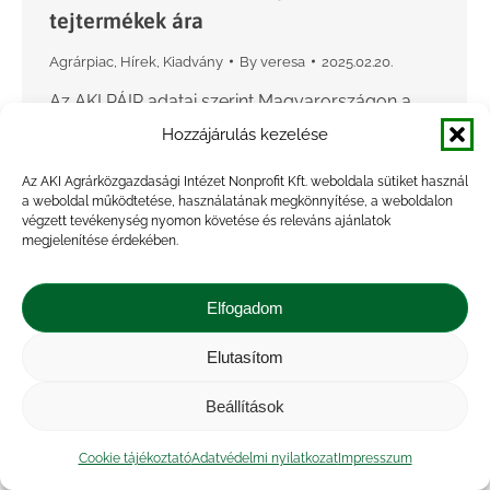
tejtermékek ára
Agrárpiac
,
Hírek
,
Kiadvány
By
veresa
2025.02.20.
Az AKI PÁIR adatai szerint Magyarországon a
nyerstej országos termelői átlagára 206,96
Hozzájárulás kezelése
forint/kilogramm volt 2025 januárjában. A
Az AKI Agrárközgazdasági Intézet Nonprofit Kft. weboldala sütiket használ
zsírtartalom 0,02 a fehérjetartalom 0,01
a weboldal működtetése, használatának megkönnyítése, a weboldalon
százalékpontos romlása, valamint az alapár 3
végzett tevékenység nyomon követése és releváns ajánlatok
megjelenítése érdekében.
százalékos növekedése…
Elfogadom
Elutasítom
Beállítások
Cookie tájékoztató
Adatvédelmi nyilatkozat
Impresszum