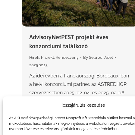
AdvisoryNetPEST projekt éves
konzorciumi találkozó
Hírek
,
Projekt
,
Rendezvény
By
Seprődi Adél
2025.02.13.
Az idei évben a franciaországi Bordeaux-ban
a helyi konzorciumi partner, az ASTREDHOR
szervezésében 2025. 02. 04. és 2025. 02. 06.
között került sor az AdvisoryNetPEST
Hozzájárulás kezelése
Horizon Europe projekt éves konzorciumi…
Az AKI Agrárközgazdasági Intézet Nonprofit Kft. weboldala sütiket használ 
működtetése, használatának megkönnyítése, a weboldalon végzett tevéke
nyomon követése és releváns ajánlatok megjelenítése érdekében.