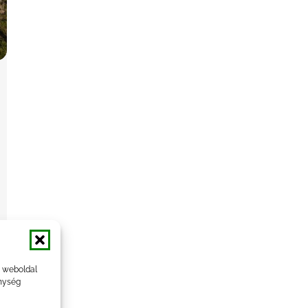
a weboldal
nység