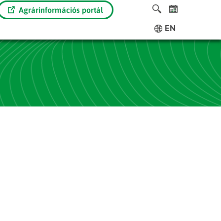
Agrárinformációs portál
EN