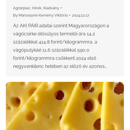
Agrárpiac
,
Hírek
,
Kiadvány
By
Marossyné Kemény Viktória
2024.12.17.
Az AKI PÁIR adatai szerint Magyarországon a
vágócsirke élősúlyos termelői ára 14,2
százalékkal 414,8 forint/kilogrammra, a
vágópulykáé 11,6 százalékkal 590,0
forint/kilogrammra csökkent 2024 első
negyvenkilenc hetében az előző év azonos…