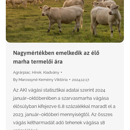
Nagymértékben emelkedik az élő
marha termelői ára
Agrárpiac
,
Hírek
,
Kiadvány
By
Marossyné Kemény Viktória
2024.12.17.
Az AKI vágási statisztikai adatai szerint 2024
január–októberében a szarvasmarha vágása
élősúlyban kifejezve 6,8 százalékkal maradt el a
2023. január–októberi mennyiségtől. Az összes
vágás kétharmadát adó tehenek vágása 18