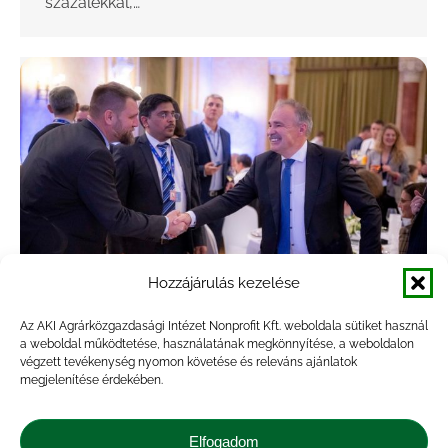
százalékkal,…
Hozzájárulás kezelése
Közös sikerünk a BIOEAST and Beyond
Az AKI Agrárközgazdasági Intézet Nonprofit Kft. weboldala sütiket használ
a weboldal működtetése, használatának megkönnyítése, a weboldalon
konferencia
végzett tevékenység nyomon követése és releváns ajánlatok
megjelenítése érdekében.
Hírek
,
Projekt
,
Rendezvény
By
veresa
2024.12.17.
Az EU Tanácsának magyar elnöksége az
Elfogadom