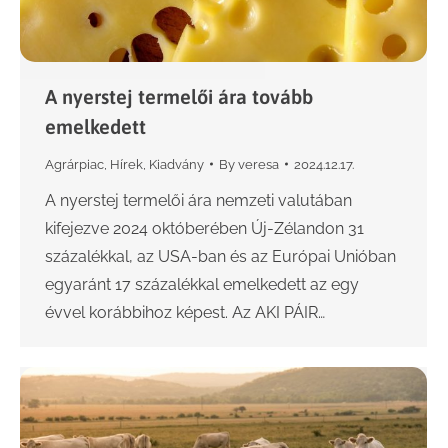
A nyerstej termelői ára tovább
emelkedett
Agrárpiac
,
Hírek
,
Kiadvány
By
veresa
2024.12.17.
A nyerstej termelői ára nemzeti valutában
kifejezve 2024 októberében Új-Zélandon 31
százalékkal, az USA-ban és az Európai Unióban
egyaránt 17 százalékkal emelkedett az egy
évvel korábbihoz képest. Az AKI PÁIR…